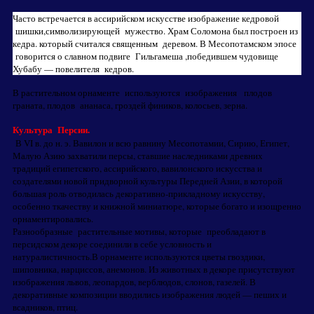
Часто встречается в ассирийском искусстве изображение кедровой
шишки,символизирующей мужество. Храм Соломона был построен из
кедра. который считался священным деревом. В Месопотамском эпосе
говорится о славном подвиге Гильгамеша ,победившем чудовище
Хубабу — повелителя кедров.
В растительном орнаменте используются изображения плодов
граната, плодов ананаса, гроздей фиников, колосьев, зерна.
Культура Персии.
В VI в. до н. э. Вавилон и всю равнину Месопотамии, Сирию, Египет,
Малую Азию захватили персы, ставшие наследниками древних
традиций египетского, ассирийского, вавилонского искусства и
создателями новой придворной культуры Передней Азии, в которой
большая роль отводилась декоративно-прикладному искусству,
особенно ткачеству и книжной миниатюре, которые богато и изощренно
орнаментировались.
Разнообразные растительные мотивы, которые преобладают в
персидском декоре соединили в себе условность и
натуралистичность.В орнаменте используются цветы гвоздики,
шиповника, нарциссов, анемонов. Из животных в декоре присутствуют
изображения львов, леопардов, верблюдов, слонов, газелей. В
декоративные композиции вводились изображения людей — пеших и
всадников, птиц.