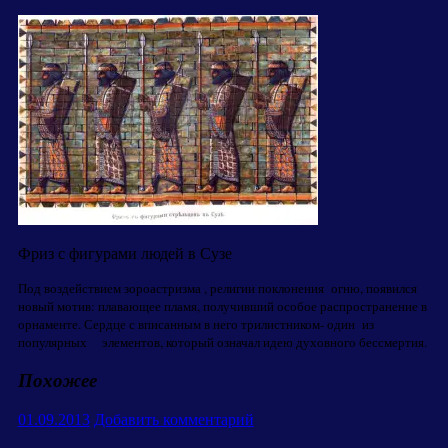
Фриз с фигурами людей в Сузе
Под воздействием зороастризма , религии поклонения огню, появился
новый мотив: плавающее пламя, получивший особое распространение в
орнаменте. Сердце с вписанным в него трилистником- один из
популярных элементов, который означал идею духовного бессмертия.
Похожее
01.09.2013
Добавить комментарий