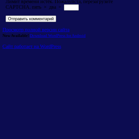
Лимит времени истёк. Пожалуйста, перезагрузите
CAPTCHA.
пять
×
два
=
Просмотр полной версии сайта
Now Available!
Download WordPress for Android
Сайт работает на WordPress