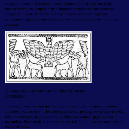
геральдические и эмблематические композиции с фигурами грифонов,
крылатых гениев, вепрей, быков, иногда с человеческими головами
(шеду), лошадей.
Часто эти мотивы располагались по сторонам
священного Древа жизни, одного из важнейших элементов искусства
Востока.
Геральдический мотив серебряной вазы
Энтемены.
Розетка (ромашка, маргаритка)- один из наиболее распространенных
мотивов в орнаменте . По всей вероятности, розетка, ее круглая форма,
воспринималась как символ солнца, обозначала идею круговорота
явлений во Вселенной, как сказано о том в Библии — «всё возвращается
на круги своя».