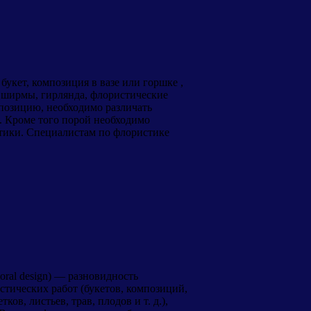
укет, композиция в вазе или горшке ,
 ширмы, гирлянда, флористические
мпозицию, необходимо различать
. Кроме того порой необходимо
стики. Специалистам по флористике
loral design) — разновидность
стических работ (букетов, композиций,
ов, листьев, трав, плодов и т. д.),