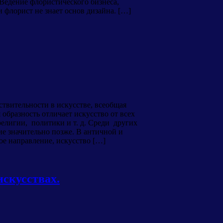
едение флористического бизнеса,
 флорист не знает основ дизайна. […]
ительности в искусстве, всеобщая
образность отличает искусство от всех
религии, политики и т. д. Среди других
ие значительно позже. В античной и
ое направление, искусство […]
искусствах.