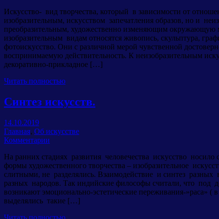
Искусство- вид творчества, который в зависимости от отноше
изобразительным, искусством запечатления образов, но и неиз
преобразительным, художественно изменяющим окружающую м
изобразительным видам относятся живопись, скульптура, граф
фотоискусство. Они с различной мерой чувственной достовер
воспринимаемую действительность. К неизобразительным искус
декоративно-прикладное […]
Читать полностью
Синтез искусств.
14.10.2019
Главная
,
Об искусстве
Комментарии
На ранних стадиях развития человечества искусство носило 
формы художественного творчества – изобразительное искусств
слитными, не разделялись. Взаимодействие и синтез разных
разных народов. Так индийские философы считали, что под д
возникают эмоционально-эстетические переживания-»раса» ( в 
выделялись такие […]
Читать полностью