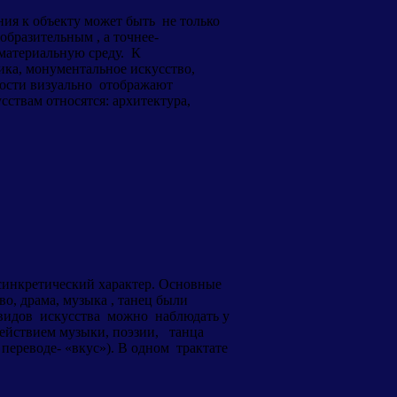
ния к объекту может быть не только
образительным , а точнее-
атериальную среду. К
ика, монументальное искусство,
ности визуально отображают
ствам относятся: архитектура,
синкретический характер. Основные
о, драма, музыка , танец были
 видов искусства можно наблюдать у
ействием музыки, поэзии, танца
переводе- «вкус»). В одном трактате