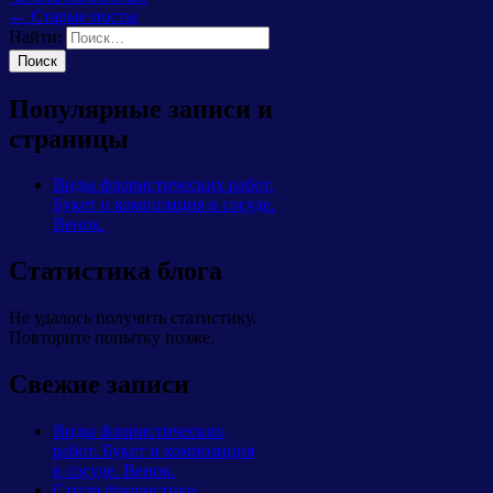
← Старые посты
Найти:
Популярные записи и
страницы
Виды флористических работ.
Букет и композиция в сосуде.
Венок.
Статистика блога
Не удалось получить статистику.
Повторите попытку позже.
Свежие записи
Виды флористических
работ. Букет и композиция
в сосуде. Венок.
Стили флористики