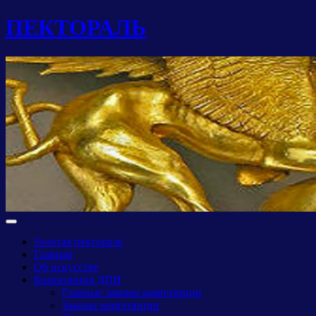
ПЕКТОРАЛЬ
Золотая пектораль
Главная
Об искусстве
Композиция ДПИ
Главные законы композиции
Законы композиции